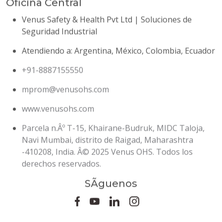
Seguridad Industrial
Atendiendo a: Argentina, México, Colombia, Ecuador
+91-8887155550
mprom@venusohs.com
www.venusohs.com
Parcela n.Âº T-15, Khairane-Budruk, MIDC Taloja,
Navi Mumbai, distrito de Raigad, Maharashtra
-410208, India. Â© 2025 Venus OHS. Todos los
derechos reservados.
SÃ­guenos
Mantente al dÃ­a con las Ãºltimas noticias y productos